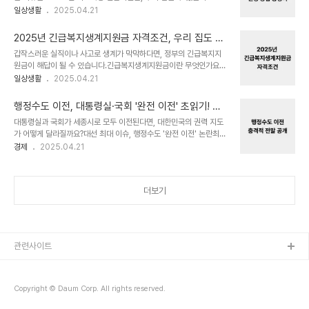
2025년 4월, 정부는 저소득층 가구를 위한 긴급생활지원금을 시행
일상생활
2025.04.21
확보한동훈전 법무부 장관개혁 이미지 강조홍준표전 대구시장, 전 대
합니다. 해당 지원금은 기초생활수급자와 차상위계층을 포함한, 기준
표강한 보수 캐릭터2차 경선 방식과 주요 일정은?2차 경선은 4월 27
중위소득 50% 이하 가구가 대상입니다. 1인 가구부터 4인 이상 가구
일부터 28일까지 진행되며, 당..
2025년 긴급복지생계지원금 자격조건, 우리 집도 대
까지, 구성원 수에 따라 차등 지급되어 생활 안정에 실질적인 도움이
상일까?
갑작스러운 실직이나 사고로 생계가 막막하다면, 정부의 긴급복지지
됩니다. 특히, 이번 지원금은 빠른 지급과 간편한 신청 절차로 많은 관
원금이 해답이 될 수 있습니다.긴급복지생계지원금이란 무엇인가요?
심을 받고 있습니다. 정확한 대상 확인과 지급 금액을 미리 알아두면
2025년 긴급복지생계지원금은 예상치 못한 위기 상황으로 인해 생
일상생활
2025.04.21
빠르게 준비할 수 있습니다.가구원 수지급 금액중위소득 기준1인 가구
계가 어려워진 저소득 가구를 위해 마련된 제도입니다. 실직, 휴·폐업,
40만 원50% 이하2인 가구60만 원50% 이하4인 이상최대 120
질병이나 사고, 가족의 사망 등 다양한 사유로 위기를 겪는 가구에 정
만 원50% 이하신청 기간과 방법..
행정수도 이전, 대통령실·국회 '완전 이전' 초읽기! 충
부가 일정 금액의 생계비를 지원합니다. 기본 지원 기간은 1개월에서
격적 전말 공개
대통령실과 국회가 세종시로 모두 이전된다면, 대한민국의 권력 지도
최대 3개월이며, 상황에 따라 연장도 가능합니다.어떤 상황일 때 지원
가 어떻게 달라질까요?대선 최대 이슈, 행정수도 '완전 이전' 논란최근
대상이 될 수 있을까요?긴급복지생계지원금은 갑작스러운 위기 상황
더불어민주당 대선 경선에서 이재명 후보가 던진 한마디가 큰 반향을
경제
2025.04.21
이 발생했을 때 신청할 수 있습니다. 예를 들어, 실직이나 휴·폐업, 중
일으켰습니다. 그는 대통령실과 국회를 세종시로 완전히 이전하겠다
대한 질병 또는 부상, 주소득자의 사망이나 실종, 가족 해체, 화재 또는
는 공약을 내세우며, 행정수도 이전 이슈를 대선 정국의 한가운데로 끌
자연재해 등이 포함됩니다. 이처럼 ..
어올렸습니다. 단순한 청사 이전이 아닌, 헌법 개정과 사회적 합의라는
더보기
큰 난제를 안고 있는 사안이기에 이 후보의 발언은 더욱 주목을 받고
있습니다. 특히 충청권 합동연설회에서 강조한 그의 발언은 지역 민심
에 불을 붙이며 전국적 논쟁을 불러일으켰습니다.항목내용영향대통령
실 이전세종시로의 완전 이전 추진권력 중심 분산국회 이전본회의장
까지 모두 이전 검토정치 기능의 재편국민 반응찬반 ..
관련사이트
Copyright © Daum Corp. All rights reserved.