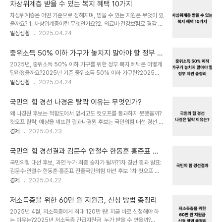
의료급여 제도의 변화저소득층을 위한 중요한 보장제도2025년 의료
32%76만 5,444..
차상위계층 받을 수 있는 복지 혜택 10가지
급여는 경제적 어려움을 겪는 저소득 국민을 위한 중요한 사회보장제
차상위계층은 어떤 기준으로 정해지며, 받을 수 있는 지원은 무엇이 있
도입니다. 이 제도는 진료비 부담을 낮추고 필요한 치료를 받을 수 있
을까요? 1. 차상위계층이란 무엇인가요?2. 의료비·건강보험료 경감 혜
도록 돕는 목적을 가지고 있습니다. 특히 이번 개정에서는 65세 이상
택3. 주거·에너지·통신비 감면 혜택4. 교육비·문화생활 지원5. 장애인
일상생활
2025.04.24
노인의 틀니 지원 확대가 주목받고 있습니다. 의료급여는 1종과 2종으
연금 및 장애수당 지원6. 자활근로 및 미소금융 지원차상위계층이란
로 나뉘며, 각각의 수급 유형에 따라 혜택에 차이가 있습니다. 이 글을
무엇인가요?차상위계층은 정부 복지 대상 중 소득이 중위소득의
통해 의료급여 제도의 구조, 신청 자격, ..
중위소득 50% 이하 가구가 놓치지 말아야 할 정부 지
50% 이하인 가구를 말합니다. 이는 기초생활보장제도의 수급자보다
원 총정리
2025년, 중위소득 50% 이하 가구를 위한 정부 복지 혜택은 어떻게
는 조금 더 높은 수준이지만 여전히 생활에 어려움을 겪는 계층입니다.
달라졌을까요?2025년 기준 중위소득 50% 이하 가구란?2025년
이들에게는 생활안정과 자립을 돕기 위해 다양한 복지 혜택이 제공됩
기준 중위소득은 4인 가구 기준으로 월 6,097,773원입니다. 이에
일상생활
2025.04.24
니다. 의료, 주거, 교육, 문화 등 실생활 전반에 걸쳐 여러 지원을 받을
따라 중위소득 50%는 월 3,048,887원으로 설정됩니다. 즉, 4인
수 있어요. 의료비·건강보험료 경감 혜택차상위계층에게는 의료비 부
가구의 월 소득이 이 금액 이하인 경우, 중위소득 50% 이하 가구에
담을 줄이는 제도가 마련되어 있습니다. ..
국민의 힘 경선 나경은 탈락 이유는 무엇인가?
해당합니다. 이러한 가구는 다양한 정부 복지 혜택의 대상이 될 수 있
왜 나경원 후보는 적합도에서 앞서고도 컷오프를 통과하지 못했을까?
습니다. 가구원 수중위소득 50% 기준비고1인1,196,007원개인 기
컷오프 탈락, 예상을 깨뜨린 결과나경원 후보는 국민의힘 대선 경선 1
준2인1,966,329원부부 또는 부모-자녀3인2,512,677원부모와
차 컷오프에서 탈락하며 정치권 안팎의 이목을 집중시켰습니다. 기존
경제
2025.04.23
자녀 1명중위소득 50% 이하 가구를 위한 주요 복지 혜택중위소득
여론조사에서 높은 적합도를 기록했음에도 불구하고 결과는 전혀 예
50% 이하 가구는 다양한 정부 복지 혜택을 받을 수 있습니다. 대표적
상 밖이었습니다. 이번 경선은 100% 국민 여론조사 방식으로 진행되
인 지원으로..
국민의 힘 경선결과 김문수 안철수 한동훈 홍준표 진
었고, 특히 무당층의 의견이 큰 영향을 미쳤습니다. 그 결과, 탄핵 찬성
출
국민의힘 대선 후보, 과연 누가 최종 승자가 될까?1차 경선 결과 발표:
성향의 무당층에서 지지를 받은 안철수 후보에게 밀리며 컷오프를 통
김문수·안철수·한동훈·홍준표 진출국민의힘 대선 후보 1차 컷오프 결
과하지 못한 것입니다. 표의 분산, 반탄 세력의 결집 실패나 후보는 반
과, 김문수, 안철수, 한동훈, 홍준표 후보가 2차 경선에 진출했다. 이번
경제
2025.04.22
탄 입장을 가진 유권자들의 표를 기대했지만, 이 표심은 김문수·홍준표
경선은 100% 일반 국민 여론조사로 진행되었으며, 표본은 총
후보에게 집중되었습니다. 그로 인해 반탄 표의 결집에서 배제되었고,
4,000명이다. 순위와 득표율은 공개되지 않았고, 탈락한 후보는 나
주요한 지지 기반을 확보하지 못한 채 ..
저소득층을 위한 60만 원 지원금, 신청 방법 총정리
경원, 양향자, 유정복, 이철우 등이다. 본선 진출을 위한 치열한 경쟁이
2025년 4월, 저소득층에게 최대 120만 원! 지금 바로 신청해야 하
본격적으로 시작됐다.진출 후보주요 이력특징김문수전 경기도지사,
는 이유는?2025년 저소득층 긴급지원금, 누가 받을 수 있을까?
전 장관보수의 상징적 인물안철수국회의원, 전 대선 후보중도층 지지