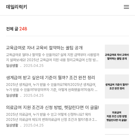
데일리럭키
전체 글
248
교육급여로 자녀 교육비 절약하는 꿀팁 공개
교육급여로 얼마나 절약할 수 있을까요? 실제 지원 금액부터 사용법까
지 살펴보세요! 2025년 교육급여 지원 내용 정리교육급여 신청 방법
총정리지원금 사용처와 절약 전략미사용 방지를 위한 관리 팁교육급
일상생활
2025.04.25
여 수급 중 소득 변동 시 주의점교육급여 외에도 이런 지원이 있어요꼭
기억해야 할 교육급여 체크포인트2025년 교육급여 지원 내용 정리
생계급여 받고 싶은데 기준이 뭘까? 조건 완전 정리
지원 대상과 금액을 정확히 알고 활용하세요2025년 교육급여는 기
2025년 생계급여, 누가 받을 수 있을까요?목차2025년 생계급여,
준 중위소득 50% 이하 가구의 초·중·고 학생을 대상으로 연간 일정
누가 받을 수 있을까?부양의무자 기준, 어떻게 완화됐을까?자동차 기
금액을 지원합니다. 초등학생은 48만 7,000원, 중학생은 67만
준은 어떻게 될까?노령자 혜택은 어떻게 달라졌을까?실제 지급액은
일상생활
2025.04.25
9,000원, 고등학생은 76만 8,000원이 지급됩니다. 지급 방식은
어떻게 계산될까?신청은 어디서? 어떻게 하면 될까?조건 완화로 더 많
바우처 형태로, 사용 기한은 1년 이내입니다. 이 금액은 교재비, 온라
은 사람이 받을 수 있다!2025년 생계급여, 누가 받을 수 있을까?기준
인 강의, 학원비, 방과후 활동 등 ..
의료급여 지원 조건과 신청 방법, 헷갈린다면 이 글을!
중위소득 32% 이하 가구가 대상입니다2025년 생계급여는 기준 중
2025년 의료급여, 누가 받을 수 있고 어떻게 신청하나요? 목차
위소득의 32% 이하인 가구를 대상으로 합니다. 예를 들어, 1인 가구
2025년 의료급여 제도의 변화의료급여 신청 조건과 절차1종과 2종,
는 월 76만 5,444원, 4인 가구는 195만 1,287원 이하의 소득을
혜택은 어떻게 다를까?건강생활유지비 지원 확대의료급여 신청 시 주
일상생활
2025.04.25
가진 경우 신청할 수 있습니다. 이는 저소득층의 기본적인 생활을 지원
의사항변경된 본인부담금 체계노인 틀니 등 지원 범위 확대2025년
하기 위한 제도입니다. 가구원 수기준 중위소득 32%월 소득 기준1인