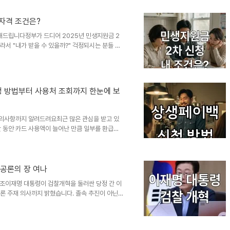
 국세청 자료를 기준으로 가구원 구성에 따라 단독,
 소득 기준이 다르게 적용되니까, 우리 집은 어디에
 자격 조건은?
, 70..
리해드립니다정부가 드디어 2025년 민생지원금 2
라서 "내가 받을 수 있을까?" 걱정되시는 분들 많
접 조사해보고 체험해본 결과를 바탕으로 누구나 쉽
하는 방법부터 신청 꿀팁까지, 놓치면 안 되는 정
부터 확인!)신청 기간 : 2025년 9월 22일(월)
 주에는 요일제 운영이에요! 출생연도 끝자리에 따라
 방법부터 사용처 조회까지 한눈에 보
자리..
주의사항까지 알려드려요최근 많은 관심을 받고 있
간 동안 카드 사용액이 늘어난 만큼 일부를 환급받
청 방법과 활용 방법을 알아두는 것이 중요합니다.
까지 확인하는 구체적인 절차를 정리해드릴게요.
부터 11월까지의 카드 사용액이 2024년 평균보
최대 30만 원까지 환급이 가능하며, 지역 소상공
…공론의 장 여나
신청하면 3개월 간 자동으로 적용..
강조이재명 대통령이 검찰개혁을 둘러싼 당정 간 이
토론 주재 의사까지 밝혔습니다. 졸속 추진이 아닌
특히 강경파의 속도전 요구에 대해 '내용 중심'이
통령의 공개 토론 제안, 의미는 무엇일까?이날 임
주기식은 안 된다"며, 국민 앞에서의 공개 토론을