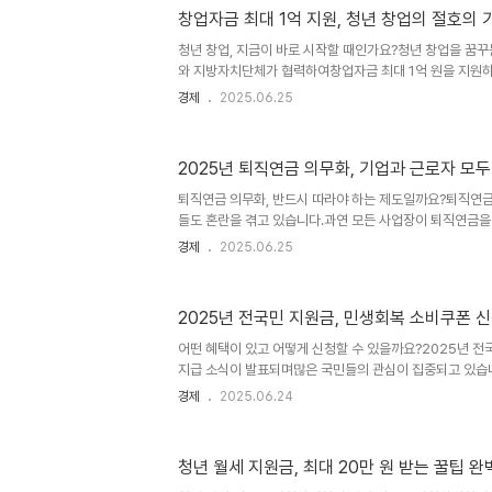
제안했습니다. 나아가 "내가 직접 토론을 주재할 수도 있다
창업자금 최대 1억 지원, 청년 창업의 절호의 
는 단순한 지시가 아닌, 당정 갈등을 직접 정리하겠다는 리
청년 창업, 지금이 바로 시작할 때인가요?청년 창업을 꿈꾸
와 지방자치단체가 협력하여창업자금 최대 1억 원을 지원하
자금의 부담 때문에창업을 망설였던 청년들에게는 더없이 좋은
경제
2025.06.25
꼼히살펴볼 필요가 있습니다. 이 글에서는 청년 창업 지원
해드리겠습니다.청년 창업 지원 사업의 주요 개요청년 창업
진행되며,창업 초기 단계에 필요한 자금 확보를 목적으로 합
2025년 퇴직연금 의무화, 기업과 근로자 모
창업 아이템의 혁신성과 지속 가능성을 평가해최대 1억 원까
퇴직연금 의무화, 반드시 따라야 하는 제도일까요?퇴직연
들도 혼란을 겪고 있습니다.과연 모든 사업장이 퇴직연금을 
위와 예외는 무엇인지확실한 정보가 필요한 시점입니다. 이 
경제
2025.06.25
화를 정리하고기업과 근로자 입장에서 반드시 알아야 할 
2022년부터 순차 확대2022년 7월 근로자퇴직급여보장
미 퇴직연금 가입이 의무화되었습니다.2024년부터는 100
2025년 전국민 지원금, 민생회복 소비쿠폰 
계적 확대가 진행됩니다.소규모 사업장도 예외는 아니며, 제
어떤 혜택이 있고 어떻게 신청할 수 있을까요?2025년 
지급 소식이 발표되며많은 국민들의 관심이 집중되고 있습니
전반적인 개요와 함께 신청 절차, 대상자 조건, 소비쿠폰 
경제
2025.06.24
복 소비쿠폰 지급 신청하기 2025 전국민 지원금, 이번에는
체와 고물가로 인한 민생 위기를 타개하고자전국민 대상의 
대 30만 원으로 확정되었으며, 사용 기간과 지역이한정되
청년 월세 지원금, 최대 20만 원 받는 꿀팁 완
급 방식은 다음과 같습니다.항목내용지급 대상2025년 5월 