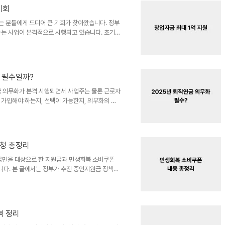
"고 언급해 정치권에 강한 신호를 보냈습니다. 이
기회
더십의 표현으로 해석..
는 분들에게 드디어 큰 기회가 찾아왔습니다. 정부
는 사업이 본격적으로 시행되고 있습니다. 초기
 소식이며, 실제 지원 대상과 조건, 절차를 꼼
금의 핵심 정보와 성공적인 활용 전략을자세히 안내
자금 지원 사업은 만 39세 이하 청년을대상으로
니다. 정부 산하 기관 또는지자체에서 주관하며,
두 필수일까?
지 자금을 무이자 또는 저금리로..
금 의무화가 본격 시행되면서 사업주는 물론 근로자
가입해야 하는지, 선택이 가능한지, 의무화의 범
글에서는 2025년 기준 퇴직연금 제도의 핵심 변
사항을 중심으로 안내해드립니다.퇴직연금 의무화,
법 개정안이 시행되면서300인 이상 사업장은 이
인 이상, 그리고 2026년까지 10인 이상으로 단
신청 총정리
도 안착을 위해 정부 지원책도 병..
전국민을 대상으로 한 지원금과 민생회복 소비쿠폰
다. 본 글에서는 정부가 추진 중인지원금 정책의
종류,지급 시기까지 자세히 정리해드립니다.민생회
 어떤 내용일까?2025년 상반기, 정부는 경기 침
긴급 재정 지원을 시행합니다.1인당 지급액은 최
는 선불형 지역사랑상품권 방식으로 지급됩니다.지
벽 정리
31일 기준 주민등록을 둔 ..