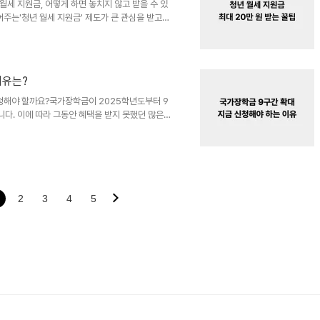
세 지원금, 어떻게 하면 놓치지 않고 받을 수 있
주는'청년 월세 지원금' 제도가 큰 관심을 받고
신청 조건과 절차만 잘 파악하면 누구나 받을 수 있
의핵심 조건, 신청 방법, 놓치기 쉬운 포인트까지
?청년 월세 지원금은 만 19세~34세 이하 청년
하, 월세 60만 원 이하등의 조건이 충족돼야 합니
이유는?
34세 이하소득..
신청해야 할까요?국가장학금이 2025학년도부터 9
다. 이에 따라 그동안 혜택을 받지 못했던 많은
신청 시기와 조건에 맞춰 미리 준비해야 최대한의
 정리해보았습니다.국가장학금 9구간, 무엇이 달라
학금이2025년부터는 9구간까지 확대 적용됩니
동안 장학금 대상에서 제외됐던중산층 학생들에게도 새
기회 확대등록금 부담으로 대..
2
3
4
5