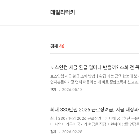
데일리럭키
경제
46
토스인컴 세금 환급 얼마나 받을까? 조회 전 꼭
토스인컴 세금 환급 조회 방법과 환급 가능 금액 한눈에 
업자분들이가장 먼저 떠올리는 게 바로 종합소득세 신고죠
각보다 놓친 세금 환급금이 숨어 있는 경우가 많다고 해요
경제
2026.05.10
환급 서비스를 활용해간단하게 조회하는 분들도 늘어나고 
특징부터조회 방법, 환급 가능 대상까지 정리해보겠습니다
납부한 세금 중과하게 납부된 금액이 있는지 확인해환급 
최대 330만원 2026 근로장려금, 지급 대상
아니라지난 5년간의 소득과 납부 내역을 분석해환급 가능 
최대 330만원의 2026 근로장려금에 대해 궁금하신 분들
나 사업자 가구에 국가가 현금을 직접 지원하여 생활 안정
수 있지만, 걱정 마세요. 특히 맞벌이 가구는 소득 기준이 
경제
2026.02.28
받을 수 있게 되었고요. 지금부터 자세한 지급 대상과 신청