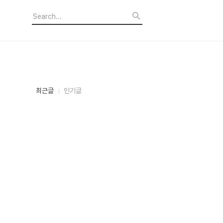
최
최근글
인기글
근
글
과
인
기
글