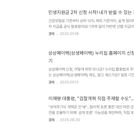
릴게요. 01. 근로장려금 지급 대상은 어떻게 되나요 먼저,
홑벌이, 맞벌이 가구로 구분하고 있어요. 각 가구 유형마다
민생지원금 2차 신청 시작! 내가 받을 수 있는
해당하는지 먼저 확인해보세요. 단독 가구는 배우자나 부양자녀
건강보험료 기준부터 상위 10% 제외 기준까지, 쉽게 정
차 지급을 공식 발표했어요! 1차와 달리 이번엔 선별 지급이
으시죠? 솔직히 기준이 좀 복잡해서 헷갈리는데, 제가 직
경제
2025.09.18
게 이해할 수 있도록 정리해드릴게요. 특히 건강보험료 조회
보들을 모두 담았습니다!📅 언제부터 신청할 수 있나요? (일정
오전 9시 ~ 10월 31일(금) 오후 6시진짜 중요한 건 첫
상상페이백(상생페이백) 누리집 홈페이지 신청
신청 날짜가 다르니까 미리 체크해보세요.요일 출생연도 끝
기
상상페이백 신청, 어떻게 하면 되나요? 누리집 활용법과 
는 상상페이백(상생페이백) 제도, 알고 계신가요? 일정 기
을 수 있는 정책으로, 생활비 절약에 도움이 되는 만큼 신
경제
2025.09.13
이번 글에서는 상상페이백 누리집을 통해 신청하고 가맹점
상생페이백 제도란 무엇인가요?상상페이백은 2025년 9월
다 많아지면, 그 초과분의 20%를 환급해주는 제도입니다.
이재명 대통령, “검찰개혁 직접 주재할 수도”
인과 전통시장 활성화를 목적으로 도입된 정책이에요.한 번 
"보여주기식 개혁은 안 돼"…합리적 토론 통한 대안 마련 
견을 조율하기 위해 '공개 토론' 가능성을 제안하며, 직접 
합리적 대안을 마련하자는 입장을 다시금 강조한 셈인데요. 
경제
2025.08.30
라는 메시지를 던지며 개혁의 방향을 다잡는 모습입니다.대
시 국무회의에서 이재명 대통령은 검찰개혁과 관련해 "보여