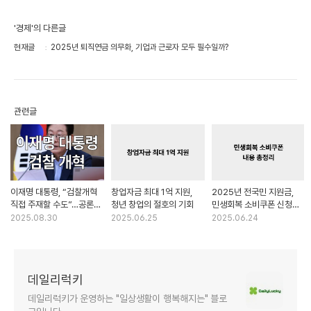
'경제'의 다른글
현재글
2025년 퇴직연금 의무화, 기업과 근로자 모두 필수일까?
관련글
이재명 대통령, “검찰개혁
창업자금 최대 1억 지원,
2025년 전국민 지원금,
직접 주재할 수도”…공론의
청년 창업의 절호의 기회
민생회복 소비쿠폰 신청
장 여나
총정리
2025.08.30
2025.06.25
2025.06.24
데일리럭키
데일리럭키가 운영하는 "일상생활이 행복해지는" 블로