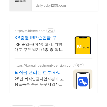
dailylucky1208.com
http://m.kbsec.com
광고
KB증권 IRP 순입금 구간
별 쿠폰 지급
IRP 순입금(이전) 고객, 취향
대로 쿠폰 받기 (6종 중 택1,
조건 충족 시) 장외채권, 국내
주식형펀드 구매시 구간별
쿠폰 혜택 받기 (조건 충족
https://koreainvestment-pension.com/
광고
시)
퇴직금 관리는 한투IRP에
서 자동 투자하는 적립식
25년 퇴직연금사업자평가 고
ETF
용노동부 주관 우수사업자
선정!