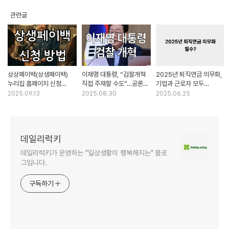
관련글
상상페이백(상생페이백)
이재명 대통령, “검찰개혁
2025년 퇴직연금 의무화,
누리집 홈페이지 신청
직접 주재할 수도”…공론의
기업과 근로자 모두
방법부터 사용처 조회까지
장 여나
필수일까?
2025.09.13
2025.08.30
2025.06.25
한눈에 보기
데일리럭키
데일리럭키가 운영하는 "일상생활이 행복해지는" 블로
그입니다.
구독하기