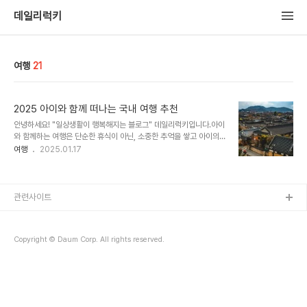
데일리럭키
여행
21
2025 아이와 함께 떠나는 국내 여행 추천
안녕하세요! "일상생활이 행복해지는 블로그" 데일리럭키입니다.아이
와 함께하는 여행은 단순한 휴식이 아닌, 소중한 추억을 쌓고 아이의
성장에 긍정적인 영향을 줄 수 있는 특별한 시간이 됩니다. 특히
여행
2025.01.17
2025년에는 다양한 체험학습 장소, 키즈카페, 자연명소 등이 더욱 다
양하고 흥미롭게 변화하고 있습니다.오늘은 아이와 함께 가기 좋은 국
내 여행지를 주제별로 자세히 소개해드리겠습니다. 체험학습이 가능
한 여행지1) 국립과천과학관 (경기도 과천)아이들의 호기심을 자극하
관련사이트
는 다양한 전시와 체험 프로그램이 운영됩니다. 최신 과학기술을 직접
체험할 수 있는 VR·AR 체험관, 천체관, 로봇 체험관 등은 아이들의 창
의력과 과학적 사고력을 키워줍니다.2) 농촌 체험 마을 (강원도 평창,
Copyright © Daum Corp. All rights reserved.
전라북도 남원 등)자연 속에서 농작물 ..