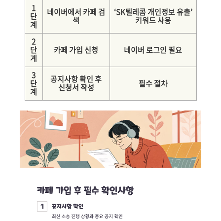
1
네이버에서 카페 검
‘SK텔레콤 개인정보 유출’
단
색
키워드 사용
계
2
단
카페 가입 신청
네이버 로그인 필요
계
3
공지사항 확인 후
단
필수 절차
신청서 작성
계