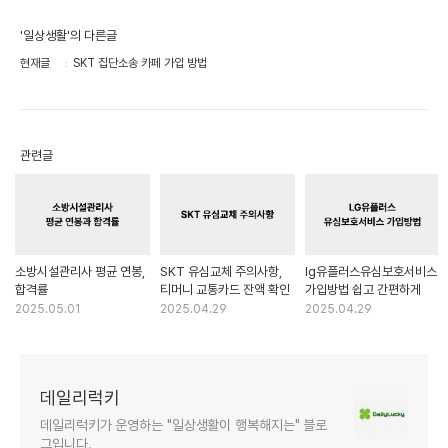
'일상생활'의 다른글
현재글
SKT 집단소송 카페 가입 방법
관련글
소방시설관리사 평균 연봉,
SKT 유심교체 주의사항,
lg유플러스유심보호서비스
합격률
티머니 교통카드 잔액 확인
가입방법 쉽고 간편하게
2025.05.01
2025.04.29
2025.04.29
데일리럭키
데일리럭키가 운영하는 "일상생활이 행복해지는" 블로
그입니다.