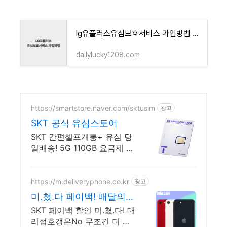
lg유플러스유심보호서비스 가입방법 쉽고 간편하게
dailylucky1208.com
https://smartstore.naver.com/sktusim
광고
SKT 공식 유심스토어
SKT 간편셀프개통+ 유심 당
일배송! 5G 110GB 요금제 월
15,000원
https://m.deliveryphone.co.kr
광고
미.쳤.다 페이백! 배달의폰
박리다매! 무조건 더 할인!
SKT 페이백 할인 미.쳤.다! 대
리점호갱은No 무조건 더 싸