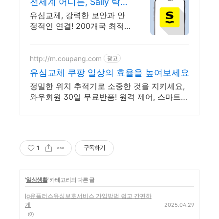
전세계 어디든, Saily 탁월
한 보안, 안정적인 연결
유심교체, 강력한 보안과 안
정적인 연결! 200개국 최적
의 네트워크 즉시연결. 여름
한정특가, 5% 할인에 Saily
크레딧 최대 5% 캐시백까지!
http://m.coupang.com
광고
유심교체 쿠팡 일상의 효율을 높여보세요
정밀한 위치 추적기로 소중한 것을 지키세요,
와우회원 30일 무료반품! 원격 제어, 스마트
연동으로 생활이 편리하게, 와우회원 무제한
무료배송.
1
구독하기
'
일상생활
' 카테고리의 다른 글
lg유플러스유심보호서비스 가입방법 쉽고 간편하
게
2025.04.29
(0)